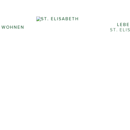
LEB
S WOHNEN
ST. EL